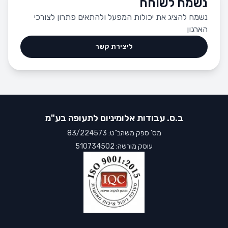
נשמח לשוחח
נשמח להציג את יכולות המפעל ולהתאים פתרון לצורכי
הארגון
ליצירת קשר
ב.ס. עבודות אלומיניום לתעופה בע"מ
מס' ספק משהב"ט: 83/224573
עוסק מורשה: 510734502